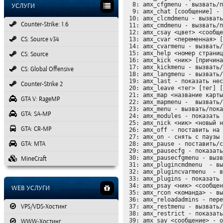
  8: amx_cfgmenu - вызвать/показать меню конфигов

УСЛУГИ
  9: amx_chat [сообщение] - отправить сообщение в чат админов

 10: amx_clcmdmenu - вызвать/показать меню клиентских команд

Counter-Strike: 1.6
 11: amx_cmdmenu - вызвать/показать командное меню

 12: amx_csay <цвет> <сообщение> - показать HUD сообщение всем игрокам по центру экрана

CS: Source v34
 13: amx_cvar <переменная> [значение] - показать/задать значение переменной

 14: amx_cvarmenu - вызвать/показать меню переменных

 15: amx_help <номер страницы> - вызвать/показать страницу помощи в консоли

CS: Source
 16: amx_kick <ник> [причина] - кикнуть игрока с причиной

 17: amx_kickmenu - вызвать/показать кик меню

CS: Global Offensive
 18: amx_langmenu - вызвать/показать меню выбора языка

 19: amx_last - показать несколько последних подключения к серверу

Counter-Strike 2
 20: amx_leave <тег> [тег] [тег] - кикнуть всех игроков, у которых нет данного тега 

 21: amx_map <название карты> - сменить карту

GTA V: RageMP
 22: amx_mapmenu -  вызвать/показать меню смены карты

 23: amx_menu - вызвать/показать доступное клиентам меню

GTA: SA-MP
 24: amx_modules - показать в консоли включенные модули и их статус

 25: amx_nick <ник> <новый ник> - смена ника игроку

GTA: CR-MP
 26: amx_off - поставить на паузу плагины

 27: amx_on - снять с паузы плагины

GTA: MTA
 28: amx_pause - поставить/снять с паузы игру

 29: amx_pausecfg - показать менеджер команд паузы/снятия с паузы

 30: amx_pausecfgmenu - вызвать/показать меню паузы/снятия с паузы плагинов

MineCraft
 31: amx_plugincmdmenu  - вызвать/показать меню команд для плагинов

 32: amx_plugincvarmenu  - вызвать/показать меню переменных для плагинов

 33: amx_plugins - показать список плагинов и их статус

 34: amx_psay <ник> <сообщение> - отправить приватное сообщение игроку

WEB УСЛУГИ
 35: amx_rcon <команда> - выполнить команду в консоли сервера

 36: amx_reloadadmins - перезагрузка списка админов

VPS/VDS-Хостинг
 37: amx_restmenu - вызвать/показать меню запрета оружия/экипировки

 38: amx_restrict - показать справку по запрету оружия

 39: amx_say <сообщение> - отправить сообщение всем игрокам

WWW-Хостинг