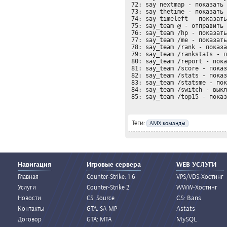
 72: say nextmap - показать следующею карту

 73: say thetime - показать текущее время

 74: say timeleft - показать время до смены карты/голосования

 75: say_team @
 - отправить 
 76: say_team /hp - показать информацию о ваших убийствах

 77: say_team /me - показать текущею статистику за раунд

 78: say_team /rank - показать ваш ранк

 79: say_team /rankstats - показать статистику

 80: say_team /report - показать статистику по оружию 

 81: say_team /score - показать последний счет

 82: say_team /stats - показать статистику игроков

 83: say_team /statsme - показать Вашу статистику

 84: say_team /switch - выключить/выключить ведение статистики

 85: say_team /top15 - пока
Теги:
AMX команды
Навигация
Игровые сервера
WEB УСЛУГИ
Главная
Counter-Strike: 1.6
VPS/VDS-Хостинг
Услуги
Counter-Strike 2
WWW-Хостинг
CS: Bans
Новости
CS: Source
Astats
Контакты
GTA: SA-MP
MySQL
Договор
GTA: MTA