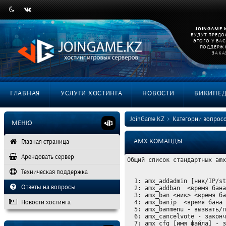
JOINGAME.
БУДУТ ПРЕД
ЭТОГО У ВА
ПОДДЕРЖ
ЗАКА
ГЛАВНАЯ
УСЛУГИ ХОСТИНГА
НОВОСТИ
ВИКИПЕ
JoinGame.KZ
Категории вопрос
МЕНЮ
AMX КОМАНДЫ
Главная страница
Арендовать сервер
Общий список стандартных amx
Техническая поддержка
  1: amx_addadmin [ник/IP/steamID] [флаги прав] [пароль] [тип авторизации] - добавить админа в users.ini

Ответы на вопросы
  2: amx_addban 
 <время бана
  3: amx_ban <ник> <время бана в минутах> [причина] - забанить

Новости хостинга
  4: amx_banip 
 <время бана 
  5: amx_banmenu - вызвать/показать бан меню

  6: amx_cancelvote - закончить голосование

  7: amx_cfg [имя файла] - загрузить конфиг
