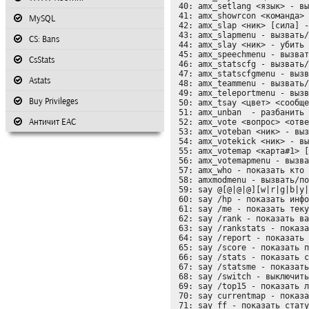
 40: amx_setlang <язык> - выбрать язык

 41: amx_showrcon <команда> - выполнить команду в консоли сервера

MySQL
 42: amx_slap <ник> [сила] - ударить/толкнуть игрока с силой

 43: amx_slapmenu - вызвать/показать меню slap/slay

CS: Bans
 44: amx_slay <ник> - убить игрока

 45: amx_speechmenu - вызвать/показать меню голосовых команд

CsStats
 46: amx_statscfg - вызвать/показать настройки статистики

 47: amx_statscfgmenu - вызвать/показать меню настройки статистики

Astats
 48: amx_teammenu - вызвать/показать меню команды

 49: amx_teleportmenu - вызвать/показать телепорт меню

Buy Privileges
 50: amx_tsay <цвет> <сообщение> - показать по левому краю экрана HUD сообщение всем игрока

 51: amx_unban 
 - разбанить 
Античит EAC
 52: amx_vote <вопрос> <ответ#1> <ответ#2> - вызвать голосование

 53: amx_voteban <ник> - вызвать голосование за бан игрока

 54: amx_votekick <ник> - вызвать голосование за кик игрока

 55: amx_votemap <карта#1> [карта#2] [карта#3] [карта#4] - вызвать голосование за смену карты

 56: amx_votemapmenu - вызвать/показать меню голосования за карту

 57: amx_who - показать кто на сервере

 58: amxmodmenu - вызвать/показать основное Amx mod меню

 59: say @[@|@|@][w|r|g|b|y
 60: say /hp - показать информацию о ваших убийствах

 61: say /me - показать текущею статистику за раунд

 62: say /rank - показать ваш ранк

 63: say /rankstats - показать статистику

 64: say /report - показать статистику по оружию 

 65: say /score - показать последний счет

 66: say /stats - показать статистику игроков

 67: say /statsme - показать Вашу статистику

 68: say /switch - выключить/выключить ведение статистики

 69: say /top15 - показать лучших 15 игроков

 70: say currentmap - показать текущею карту

 71: say ff - показать статус friendly fire 1/0
