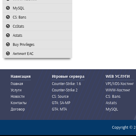
MySQL
CS: Bans
CsStats
Astats
Buy Privileges
Античит EAC
Навигация
Игровые сервера
WEB УСЛУГИ
Главная
Counter-Strike: 1.6
VPS/VDS-Хостинг
Услуги
Counter-Strike 2
WWW-Хостинг
CS: Bans
Новости
CS: Source
Astats
Контакты
GTA: SA-MP
MySQL
Договор
GTA: MTA
Copyright © 