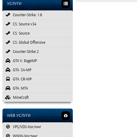
УСЛУГИ
Counter-Strike: 1.6
CS: Source v34
CS: Source
CS: Global Offensive
Counter-Strike 2
GTA V: RageMP
GTA: SA-MP
GTA: CR-MP
GTA: MTA
MineCraft
WEB УСЛУГИ
VPS/VDS-Хостинг
WWW-Хостинг