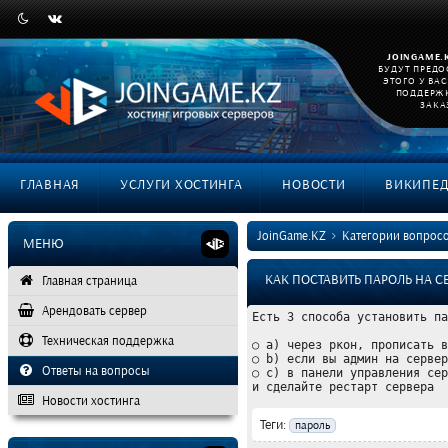
JOINGAME.
БУДУТ ПРЕД
ЭТОГО У ВА
ПОДДЕРЖ
ЗАКА
ГЛАВНАЯ
УСЛУГИ ХОСТИНГА
НОВОСТИ
ВИКИПЕ
JoinGame.KZ
Категории вопрос
МЕНЮ
КАК ПОСТАВИТЬ ПАРОЛЬ НА СЕ
Главная страница
Арендовать сервер
Есть 3 способа установить па
Техническая поддержка
○ a) через ркон, прописать в
○ b) если вы админ на сервер
Ответы на вопросы
○ с) в панели управления сер
и сделайте рестарт сервера
Новости хостинга
Теги:
пароль